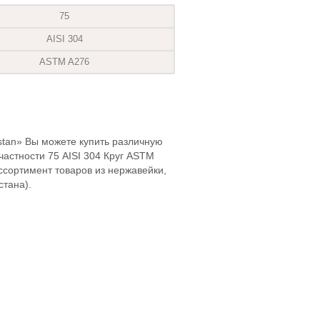
75
AISI 304
ASTM A276
hstan» Вы можете купить различную
частности 75 AISI 304 Круг ASTM
ссортимент товаров из нержавейки,
стана).