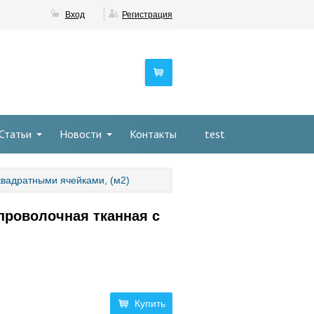
Вход
Регистрация
Статьи
Новости
Контакты
test
квадратными ячейками, (м2)
 проволочная тканная с
Купить