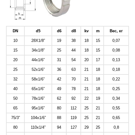
DN
d5
d6
d8
kv
m
Вес, кг
10
28X1/8”
19
38
18
15
0,07
15
34x1/8”
25
44
18
15
0,08
20
44x1/6”
31
54
20
17
0,13
25
52x1/6”
36
63
21
18
0,18
32
58x1/6”
42
70
21
18
0,22
40
65x1/6”
49
78
21
18
0,25
50
78x1/6”
62
92
22
19
0,34
65
95x1/6”
80
112
25
21
0,55
75/3”
104x1/6”
88
119
25
21
0,65
80
110x1/4”
94
127
29
25
0,8