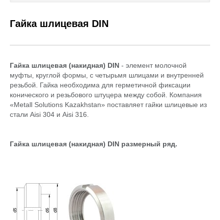
Каталог товаров
Гайка шлицевая DIN
Услуги и работы
Металлопрокат
Гайка шлицевая (накидная) DIN
- элемент молочной
муфты, круглой формы, с четырьмя шлицами и внутренней
Статьи
резьбой. Гайка необходима для герметичной фиксации
конического и резьбового штуцера между собой. Компания
«Metall Solutions Kazakhstan» поставляет гайки шлицевые из
Новости
стали Aisi 304 и Aisi 316.
Контакты
Гайка шлицевая (накидная) DIN размерный ряд.
test