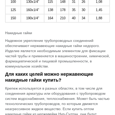
100
130x1/4”
115
148
31
26
1,08
125
160x1/4”
138
178
35
30
1,45
150
190x1/4”
164
210
40
34
1,88
Накидные гайки
Надежное укрепление трубопроводных соединений
обеспечивают нержавеющие накидные гайки недорого.
Изделие является необходимым элементом для фиксации
частей трубы и применяется в машиностроении, химической,
фармацевтической и пищевой промышленности, в
коммунальном хозяйстве.
Для каких целей можно нержавеющие
накидные гайки купить?
Крепеж используется в разных областях, в том числе для
соединения арматуры или оборудования с трубопроводом
систем водоснабжения, теплоснабжения. Может быть частью
технологических трубопроводов, по которым движется
неагрессивное жидкое вещество. Если купить оптом
накидные гайки из нержавейки Нур-Султан, они будут