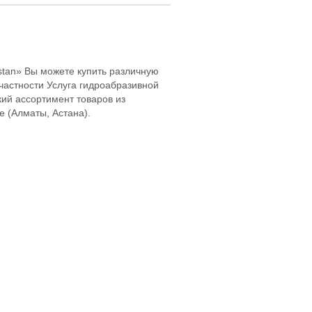
hstan» Вы можете купить различную
частности Услуга гидроабразивной
кий ассортимент товаров из
е (Алматы, Астана).