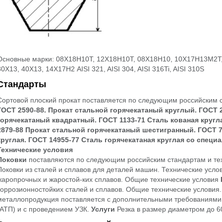
Основные марки: 08Х18Н10Т, 12Х18Н10Т, 08Х18Н10, 10Х17Н13М2Т
30Х13, 40Х13, 14Х17Н2 AISI 321, AISI 304, AISI 316Ti, AISI 310S
Стандарты
Сортовой плоский прокат поставляется по следующим российским 
ГОСТ 2590-88. Прокат стальной горячекатаный круглый.
ГОСТ 
горячекатаный квадратный. ГОСТ 1133-71 Сталь кованая кругла
2879-88 Прокат стальной горячекатаный шестигранный.
ГОСТ 7
круглая.
ГОСТ 14955-77
Сталь горячекатаная круглая со специ
Технические условия
Поковки
поставляются по следующим российским стандартам и т
Поковки из сталей и сплавов для деталей машин. Технические усло
жаропрочных и жаростой-ких сплавов. Общие технические условия
коррозионностойких сталей и сплавов. Общие технические условия.
металлопродукция поставляется с дополнительными требованиями
(АТП) и с проведением УЗК.
Услуги
Резка в размер диаметром до 6