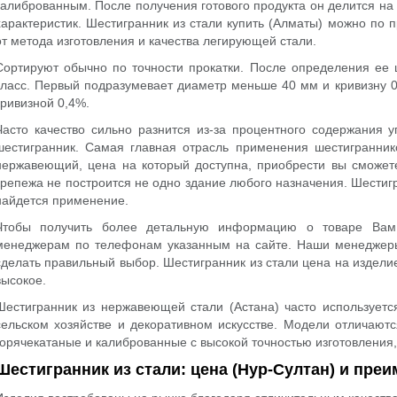
калиброванным. После получения готового продукта он делится на
характеристик. Шестигранник из стали купить (Алматы) можно по 
от метода изготовления и качества легирующей стали.
Сортируют обычно по точности прокатки. После определения ее
класс. Первый подразумевает диаметр меньше 40 мм и кривизну 
кривизной 0,4%.
Часто качество сильно разнится из-за процентного содержания у
шестигранник. Самая главная отрасль применения шестиграннико
нержавеющий, цена на который доступна, приобрести вы сможете
крепежа не построится не одно здание любого назначения. Шестигр
найдется применение.
Чтобы получить более детальную информацию о товаре Вам
менеджерам по телефонам указанным на сайте. Наши менеджеры 
сделать правильный выбор. Шестигранник из стали цена на издели
высокое.
Шестигранник из нержавеющей стали (Астана) часто используетс
сельском хозяйстве и декоративном искусстве. Модели отличаютс
горячекатаные и калиброванные с высокой точностью изготовления,
Шестигранник из стали: цена (Нур-Султан) и пре