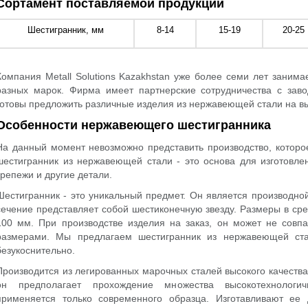
Сортамент поставляемой продукции
Шестигранник, мм
8-14
15-19
20-25
Компания Metall Solutions Kazakhstan уже более семи лет зани
разных марок. Фирма имеет партнерские сотрудничества с заво
готовы предложить различные изделия из нержавеющей стали на в
Особенности нержавеющего шестигранника
На данный момент невозможно представить производство, которо
шестигранник из нержавеющей стали - это основа для изготовлени
крепежи и другие детали.
Шестигранник - это уникальный предмет. Он является производной
сечение представляет собой шестиконечную звезду. Размеры в сре
100 мм. При производстве изделия на заказ, он может не совп
размерами. Мы предлагаем шестигранник из нержавеющей ста
безукоснительно.
Производится из легированных марочных сталей высокого качества.
он предполагает прохождение множества высокотехнологи
применяется только современного образца. Изготавливают ее