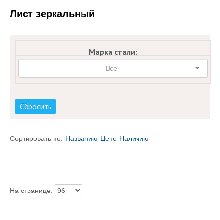
Лист зеркальный
Каталог товаров
Услуги и работы
Марка стали:
Металлопрокат
Статьи
Новости
Сбросить
Контакты
Сортировать по:
Названию
Цене
Наличию
test
На странице: