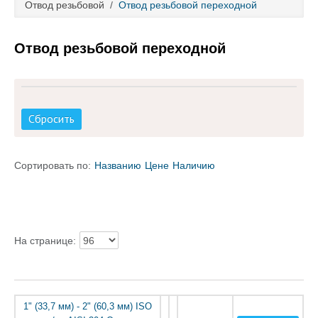
Отвод резьбовой
/
Отвод резьбовой переходной
Каталог товаров
Отвод резьбовой переходной
Услуги и работы
Металлопрокат
Сбросить
Статьи
Новости
Сортировать по:
Названию
Цене
Наличию
Контакты
test
На странице:
1" (33,7 мм) - 2" (60,3 мм) ISO