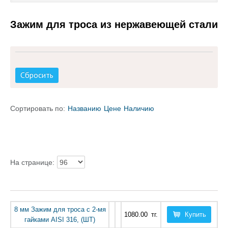
Каталог товаров
Зажим для троса из нержавеющей стали
Услуги и работы
Металлопрокат
Сбросить
Статьи
Сортировать по:
Названию
Цене
Наличию
Новости
Контакты
test
На странице:
8 мм Зажим для троса с 2-мя
1080.00
тг.
Купить
гайками AISI 316, (ШТ)